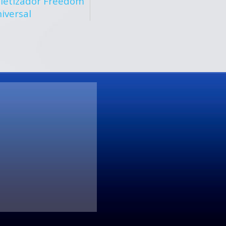
letizador Freedom
Paletizador Freed
iversal
Multicapa