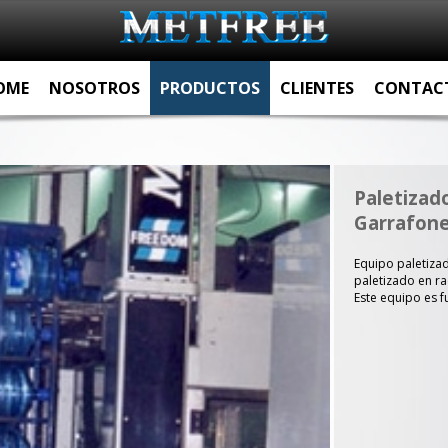
OME
NOSOTROS
PRODUCTOS
CLIENTES
CONTAC
Paletizad
Garrafon
Equipo paletizad
paletizado en ra
Este equipo es f