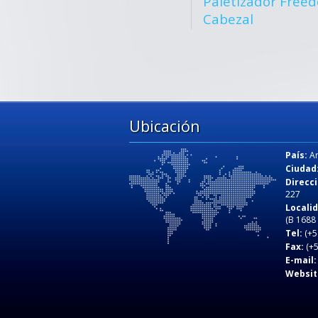
Paletizador Free
Cabezal
Ubicación
País:
Ar
Ciudad
Direcci
227
Locali
(B 1688
Tel:
(+5
Fax:
(+5
E-mail:
Websit