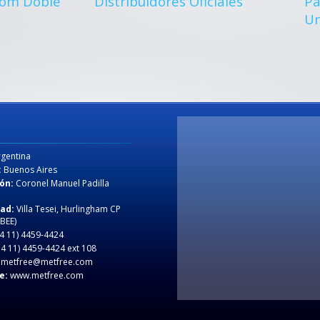
dom Doble
Distribuidores Oficiales
Pa
Un
gentina
:
Buenos Aires
ón:
Coronel Manuel Padilla
dad:
Villa Tesei, Hurlingham CP
 BEE)
4 11) 4459-4424
4 11) 4459-4424 ext 108
metfree@metfree.com
e:
www.metfree.com