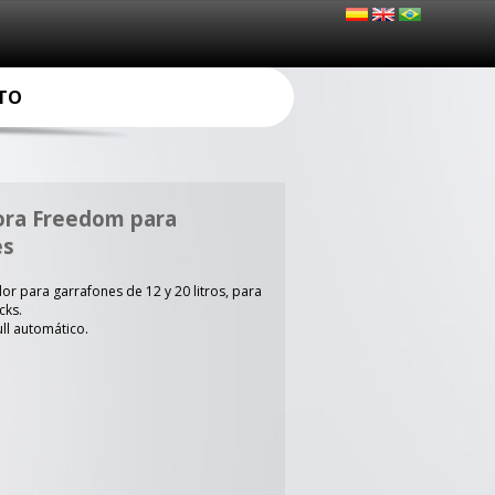
TO
ora Freedom para
es
or para garrafones de 12 y 20 litros, para
cks.
ull automático.